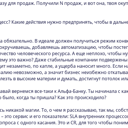
зу для продаж. Получили N продаж, и вот она, твоя оку
цесс? Какие действия нужно предпринять, чтобы в даль
а обязательно. В идеале должен получиться режим конв
окручиваешь, добавляешь автоматизацию, чтобы посте
ичество человеческого ресурса. А еще неплохо, чтобы 
чему это важно? Даже стабильные компании подвержен
ит незаметно, по капле, а ущерба наносит много. Если 
малию невозможно, а значит бизнес неизбежно откатывае
езть в высокие материи и думать, достигнут потолок или
Давай вернемся все-таки к Альфа-Банку. Ты начинала с ка
о было, когда ты пришла? Как это происходило?
есь никакой магии. То, о чем я рассказываю, так мы, собс
 это сервис и его показатели: SLA внутренних процессов, 
проса с одного касания. Это и CR, для того чтобы пони