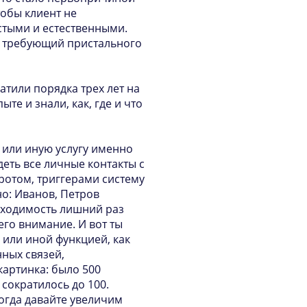
тобы клиент не
стыми и естественными.
т, требующий пристального
тили порядка трех лет на
те и знали, как, где и что
у или иную услугу именно
деть все личные контакты с
ротом, триггерами систему
но: Иванов, Петров
обходимость лишний раз
его внимание. И вот ты
 или иной функцией, как
ных связей,
артинка: было 500
сократилось до 100.
тогда давайте увеличим