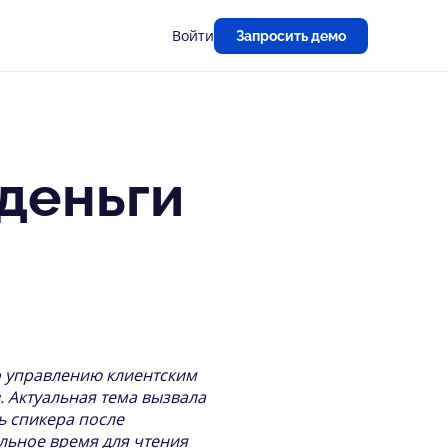
Войти
Запросить демо
деньги
о управлению клиентским
. Актуальная тема вызвала
ь спикера после
льное время для чтения