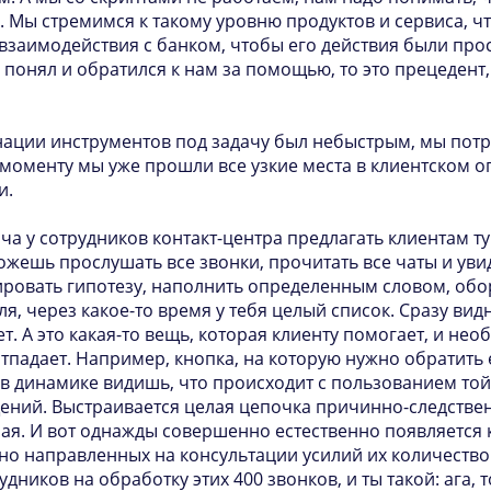
. Мы стремимся к такому уровню продуктов и сервиса, ч
взаимодействия с банком, чтобы его действия были про
е понял и обратился к нам за помощью, то это прецеден
ции инструментов под задачу был небыстрым, мы потра
моменту мы уже прошли все узкие места в клиентском опы
и.
ча у сотрудников контакт-центра предлагать клиентам т
можешь прослушать все звонки, прочитать все чаты и уви
ировать гипотезу, наполнить определенным словом, обо
ля, через какое-то время у тебя целый список. Сразу вид
ет. А это какая-то вещь, которая клиенту помогает, и не
тпадает. Например, кнопка, на которую нужно обратить 
в динамике видишь, что происходит с пользованием той
ний. Выстраивается целая цепочка причинно-следствен
я. И вот однажды совершенно естественно появляется к
но направленных на консультации усилий их количество 
дников на обработку этих 400 звонков, и ты такой: ага, 