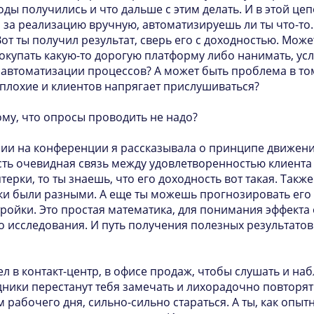
оды получились и что дальше с этим делать. И в этой це
ы за реализацию вручную, автоматизируешь ли ты что-то
Вот ты получил результат, сверь его с доходностью. Може
покупать какую-то дорогую платформу либо нанимать, ус
 автоматизации процессов? А может быть проблема в том
 плохие и клиентов напрягает прислушиваться?
тому, что опросы проводить не надо?
нии на конференции я рассказывала о принципе движени
есть очевидная связь между удовлетворенностью клиента 
терки, то ты знаешь, что его доходность вот такая. Такж
нки были разными. А еще ты можешь прогнозировать его 
тройки. Это простая математика, для понимания эффекта
о исследования. И путь получения полезных результатов
ел в контакт-центр, в офисе продаж, чтобы слушать и наб
дники перестанут тебя замечать и лихорадочно повторят
 рабочего дня, сильно-сильно стараться. А ты, как опы