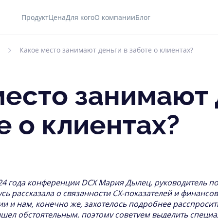
Продукт
Цена
Для кого
О компании
Блог
Какое место занимают деньги в заботе о клиентах?
место занимают 
е о клиентах?
24 года конференции DCX Мария Дылец, руководитель п
сь рассказала о связанности СХ-показателей и финансов
ии и нам, конечно же, захотелось подробнее расспросит
шел обстоятельным, поэтому советуем выделить специа