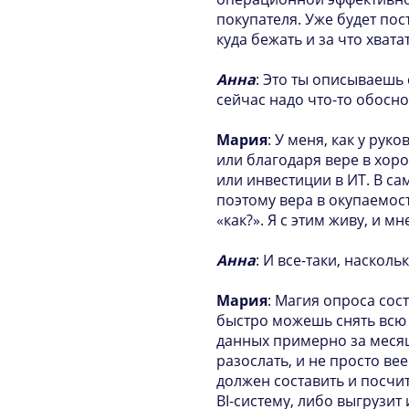
покупателя. Уже будет пос
куда бежать и за что хват
Анна
: Это ты описываешь 
сейчас надо что-то обоснов
Мария
: У меня, как у рук
или благодаря вере в хоро
или инвестиции в ИТ. В с
поэтому вера в окупаемос
«как?». Я с этим живу, и 
Анна
: И все-таки, наскол
Мария
: Магия опроса сос
быстро можешь снять всю 
данных примерно за месяц
разослать, и не просто ве
должен составить и посчит
BI-систему, либо выгрузит