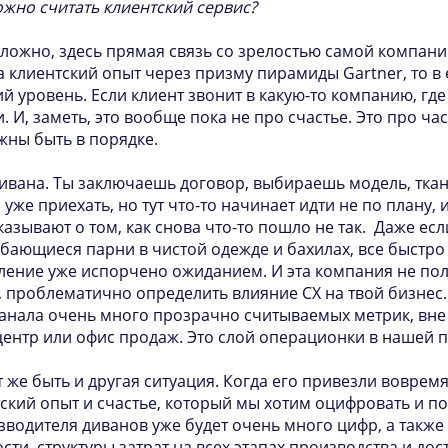
ожно считать клиентский сервис?
сложно, здесь прямая связь со зрелостью самой компани
а клиентский опыт через призму пирамиды Gartner, то в
й уровень. Если клиент звонит в какую-то компанию, где 
. И, заметь, это вообще пока не про счастье. Это про ча
жны быть в порядке.
ивана. Ты заключаешь договор, выбираешь модель, ткань
же приехать, но тут что-то начинает идти не по плану, и
азывают о том, как снова что-то пошло не так. Даже есл
бающиеся парни в чистой одежде и бахилах, все быстро
тление уже испорчено ожиданием. И эта компания не по
, проблематично определить влияние СХ на твой бизнес.
канала очень много прозрачно считываемых метрик, вне 
-центр или офис продаж. Это слой операционки в нашей 
 же быть и другая ситуация. Когда его привезли вовремя,
ский опыт и счастье, который мы хотим оцифровать и по
водителя диванов уже будет очень много цифр, а такж
и, структуры затрат на всех этапах производства и дос