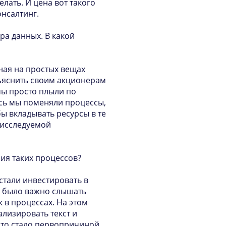
лать. И цена вот такого
нсалтинг.
ра данных. В какой
нная на простых вещах
бъяснить своим акционерам
 мы просто плыли по
десь мы поменяли процессы,
обы вкладывать ресурсы в те
 исследуемой
ия таких процессов?
стали инвестировать в
м было важно слышать
 в процессах. На этом
ализировать текст и
 что стало первопричиной