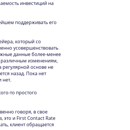
паемость инвестиций на
нейшем поддерживать его
ейера, который со
пенно усовершенствовать
нужные данные более-менее
ы различным изменениям,
на регулярной основе не
тся назад. Пока нет
 нет.
кого-то простого
твенно говоря, в свое
это и First Contact Rate
мать, клиент обращается