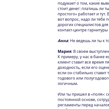
подумает о том, какие выв
стоит денег: платишь ли т
простого» работает и тут. 
вот вопрос, надо ли тебе 
дорогих специалистов для
контакт-центре гарнитуры
Анна
: Не ведешь ли ты к 
Мария
: В своем выступле
К примеру, у нас в банке 
клиент ставит все время пя
доходность, если его оце
если он стабильно ставит 
годового или полугодовог
логичным.
Или ты пришел в «поля»: с
постоянной основе, сотру
регламенты перед началом