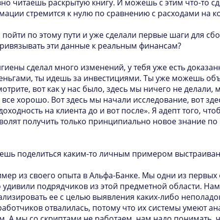
но читаешь раскрытую книгу. И можешь с этим что-то сде
ации стремится к нулю по сравнению с расходами на ко
пойти по этому пути и уже сделали первые шаги для сбо
ривязывать эти данные к реальным финансам?
гигиены сделал много изменений, у тебя уже есть доказа
с деньгами, ты идешь за инвестициями. Ты уже можешь о
мотрите, вот как у нас было, здесь мы ничего не делали,
с все хорошо. Вот здесь мы начали исследование, вот з
 доходность на клиента до и вот после». Я адепт того, чт
волят получить только принципиально новое знание по
жешь поделиться каким-то личным примером выстраиван
имер из своего опыта в Альфа-Банке. Мы одни из первых 
о удивили подрядчиков из этой предметной области. На
ализировать ее с целью выявления каких-либо неполадок
работчиков отвалилась, потому что их системы умеют ан
ом. А мы со скриптами не работаем, нам надо понимать,