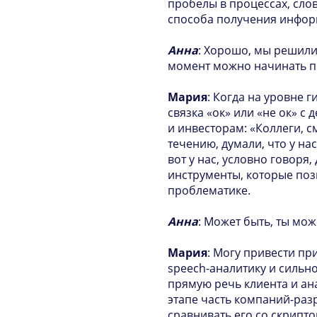
пробелы в процессах, слов
способа получения информ
Анна
: Хорошо, мы решили 
момент можно начинать п
Мария
: Когда на уровне 
связка «ок» или «не ок» 
и инвесторам: «Коллеги, с
течению, думали, что у на
вот у нас, условно говоря,
инструменты, которые поз
проблематике.
Анна
: Может быть, ты мо
Мария
: Могу привести пр
speech-аналитику и сильн
прямую речь клиента и ан
этапе часть компаний-раз
сравнивать его со скрипт