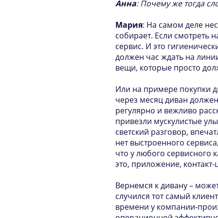
Анна
: Почему же тогда сл
Мария
: На самом деле не
собирает. Если смотреть н
сервис. И это гигиенически
должен час ждать на линии
вещи, которые просто дол
Или на примере покупки д
через месяц диван должен у
регулярно и вежливо расск
привезли мускулистые улы
светский разговор, впеча
нет выстроенного сервиса
что у любого сервисного 
это, приложение, контакт
Вернемся к дивану – может
случился тот самый клиент
времени у компании-произ
операционной эффективност