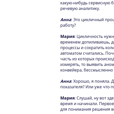
какую-нибудь сервисную ба
речевую аналитику.
Анна
: Это цикличный про
работу?
Мария
: Цикличность нужн
временем допиливаешь, д
процессы и сократить кол
автоматом считались. По
часть из которых происход
измерять, то выявить ано
конвейера, бессмысленно л
Анна
: Хорошо, я поняла. 
показателя? Или уже что-т
Мария
: Слушай, ну вот зд
время и начинали. Первое –
для понимания решения во