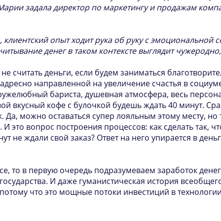
Марии задала директор по маркетингу и продажам комп
 клиентский опыт ходит рука об руку с эмоциональной с
читывание денег в таком контексте выглядит чужеродно,
е считать деньги, если будем заниматься благотворит
адресно направленной на увеличение счастья в социуме
ружелюбный бариста, душевная атмосфера, весь персона
вой вкусный кофе с булочкой будешь ждать 40 минут. Сра
ак. Да, можно оставаться супер лояльным этому месту, н
 И это вопрос построения процессов: как сделать так, чт
ут не ждали свой заказ? Ответ на него упирается в день
се, то в первую очередь подразумеваем заработок денег
государства. И даже гуманистическая история всеобщего
 потому что это мощные потоки инвестиций в технологии