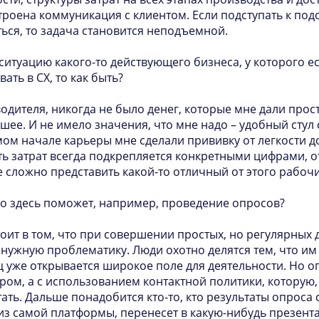
троена коммуникация с клиентом. Если подступать к подс
аться, то задача становится неподъемной.
ситуацию какого-то действующего бизнеса, у которого ес
ать в СХ, то как быть?
оводителя, никогда не было денег, которые мне дали прос
шее. И не имело значения, что мне надо – удобный стул 
амом начале карьеры мне сделали прививку от легкости
ть затрат всегда подкрепляется конкретными цифрами,
мне сложно представить какой-то отличный от этого рабоч
ько здесь поможет, например, проведение опросов?
тоит в том, что при совершении простых, но регулярных 
нужную проблематику. Люди охотно делятся тем, что им 
 уже открывается широкое поле для деятельности. Но оп
ером, а с использованием контактной политики, которую, 
ать. Дальше понадобится кто-то, кто результаты опроса 
 из самой платформы, перенесет в какую-нибудь презента