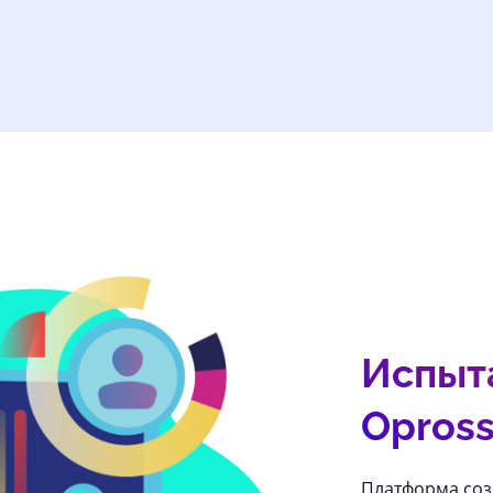
Испыт
Opross
Платформа соз