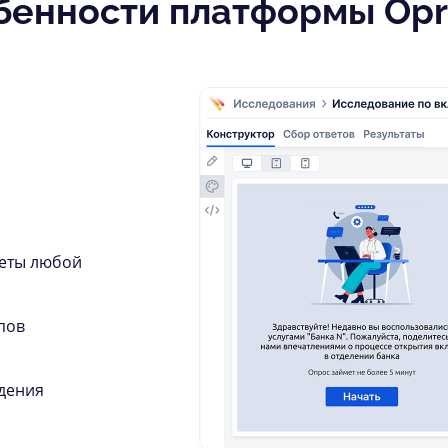
бенности платформы Opr
кеты любой
пов
дения