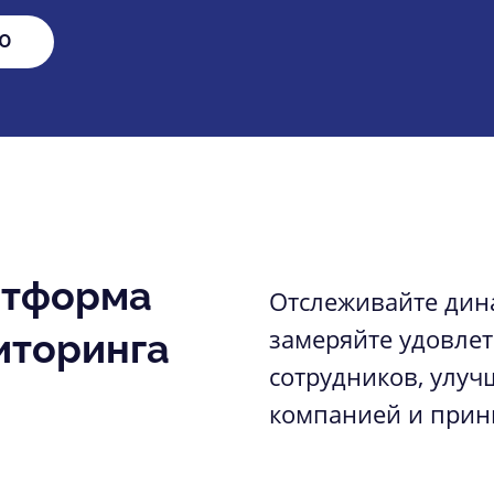
Ю
атформа
Отслеживайте дина
замеряйте удовле
иторинга
сотрудников, улуч
компанией и при