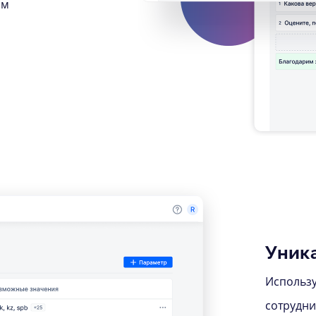
ым
Уник
Использу
сотрудни