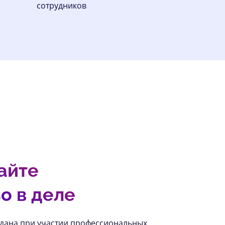
сотрудников
айте
o в деле
дана при участии профессиональных