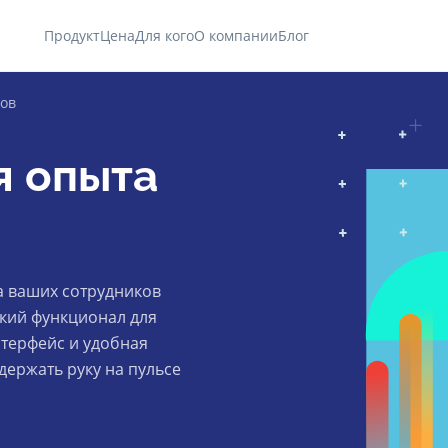
Продукт
Цена
Для кого
О компании
Блог
ков
я опыта
а ваших сотрудников
кий функционал для
терфейс и удобная
держать руку на пульсе