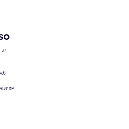
so
 из
ужб
разием