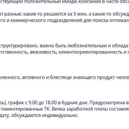
ствующий положительный имидж компании в части обсл
 разные: какие-то решаются за 5 мин, а какие-то обсу
го и коммерческого подразделений для поиска оптималь
 структурировано, важно быть любознательным и облад
ветственность, вежливость, клиентоориентированность и 
мленного, активного и блестяще знающего продукт чело
рь), график с 9.00 до 18.00 в будние дни. Предусмотре
гламентированные ТК. Вилка заработной платы составляет
ату, обсуждаются индивидуально.